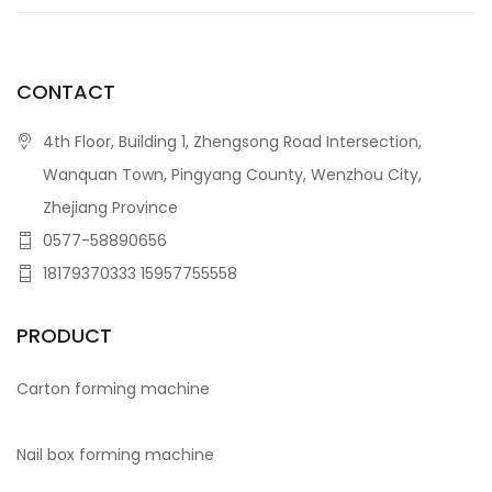
CONTACT
4th Floor, Building 1, Zhengsong Road Intersection,
Wanquan Town, Pingyang County, Wenzhou City,
Zhejiang Province
0577-58890656
18179370333 15957755558
PRODUCT
Carton forming machine
Nail box forming machine