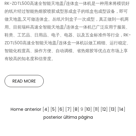
RK-ZDTL500高速全智能天地盖/连体盒一体机是一种用来将模切好
的纸片经过智能热熔胶喷胶成型形成盒子的纸盒包成型设备，即可
做天地盖,又可做连体盒。丛纸片到盒子一次成型，真正做到一机两
用。目前瑞科高速全智能天地盖/连体盒一体机已广泛应用于服装、
鞋类、工艺品、日用品、电子、电器、以及五金标准件等行业，RK-
ZDTL500高速全智能天地盖/连体盒一体机以做工精细、运行稳定、
智能化程度高、操作方便、自动调模、省热熔胶等优点在市场上享
有较高的知名度和信誉度。
READ MORE
Home
anterior
[
4
] [
5
] [
6
] [
7
] [
8
] 9 [
10
] [
11
] [
12
] [
13
] [
14
]
posterior
última página